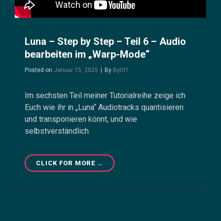
SUPPORT
Luna – Step by Step – Teil 6 – Audio
bearbeiten im „Warp-Mode“
Byline
Posted on
Januar 15, 2025
|
By
Byt01
Im sechsten Teil meiner Tutorialreihe zeige ich
Euch wie ihr in „Luna“ Audiotracks quantisieren
und transponieren könnt, und wie
selbstverständlich
LUNA
CLICK FOR MORE …
–
STEP
BY
STEP
–