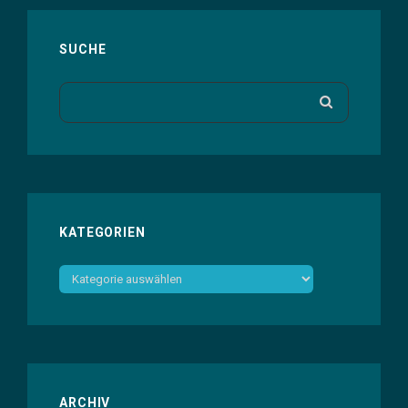
TEIL
6
–
SUCHE
AUDIO
BEARBEITEN
Search
SEARCH
IM
for:
„WARP-
MODE“
KATEGORIEN
Kategorien
ARCHIV