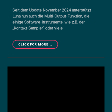
Seit dem Update November 2024 unterstützt
Luna nun auch die Multi-Output-Funktion, die
einige Software-Instrumente, wie z.B. der
„Kontakt-Sampler“ oder viele
LUNA
CLICK FOR MORE …
–
STEP
BY
STEP
–
TEIL
7
–
DER
MULTI-
OUTPUT-
PLUGIN