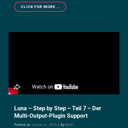
LUNA
CLICK FOR MORE …
-
STEP
BY
STEP-
TEIL
9
–
TIPPS
&
TRICKS
Luna – Step by Step – Teil 7 – Der
Multi-Output-Plugin Support
Byline
Posted on
Januar 31, 2025
|
By
Byt01