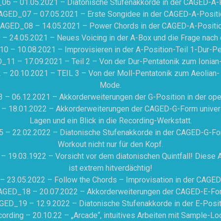
6 – 01.05.2021 – Diatonische Stufenakkorde in der CAGED-A-
AGED_07 – 07.05.2021 – Erste Songidee in der CAGED-A-Positi
AGED_08 – 14.05.2021 – Power Chords in der CAGED-A-Positi
 24.05.2021 – Neues Voicing in der A-Box und die Frage nac
 – 10.08.2021 – Improvisieren in der A-Position-Teil 1-Dur-Pe
11 – 17.09.2021 – Teil 2 – Von der Dur-Pentatonik zum Ionia
 20.10.2021 – TEIL 3 – Von der Moll-Pentatonik zum Aeolian-
Mode.
– 06.12.2021 – Akkorderweiterungen der G-Position in der ope
 18.01.2022 – Akkorderweiterungen der CAGED-G-Form universe
Lagen und ein Blick in die Recording-Werkstatt.
– 22.02.2022 – Diatonische Stufenakkorde in der CAGED-G-Fo
Workout nicht nur für den Kopf.
 19.03.1922 – Vorsicht vor dem diatonischen Quintfall! Diese 
ist extrem hitverdächtig!
 23.05.2022 – Follow the Chords – Improvisation in der CAGED
AGED_18 – 20.07.2022 – Akkorderweiterungen der CAGED-E-Fo
GED_19 – 12.9.2022 – Diatonische Stufenakkorde in der E-Posit
ording – 20.10.22 – „Arcade“, intuitives Arbeiten mit Sample-L