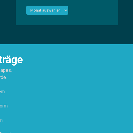
Archiv
träge
hapes.
rde.
tem
Form
on