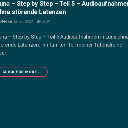
una – Step by Step – Teil 5 – Audioaufnahme
hne störende Latenzen
Byline
sted on
Juli 20, 2024
|
By
Byt01
una – Step by Step – Teil 5 Audioaufnahmen in Luna ohn
törende Latenzen. Im fünften Teil meiner Tutorialreihe
ber
LUNA
CLICK FOR MORE …
–
STEP
BY
STEP
–
TEIL
5
–
AUDIOAUFNAHMEN