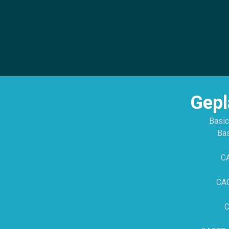
Gepl
Basic
Bas
CA
CAG
C