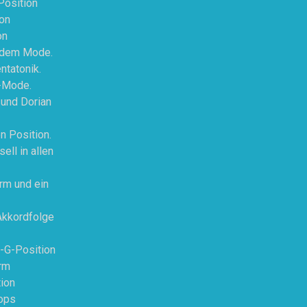
Position
on
on
h dem Mode.
ntatonik.
n-Mode.
 und Dorian
n Position.
ll in allen
rm und ein
Akkordfolge
-G-Position
rm
ion
oops