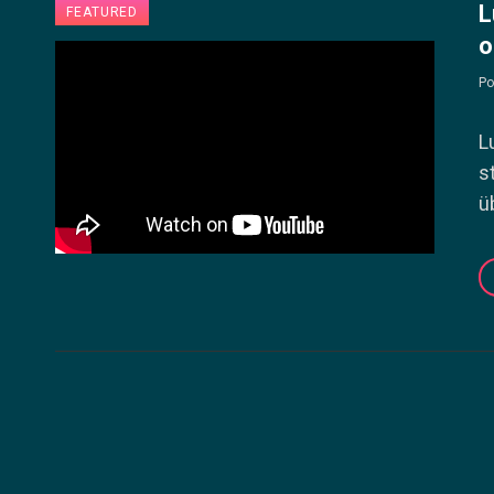
L
FEATURED
o
Po
L
s
ü