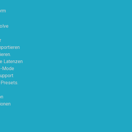
orm
solve
r
mportieren
ieren.
de Latenzen
rp-Mode
Support
-Presets.
on
ionen