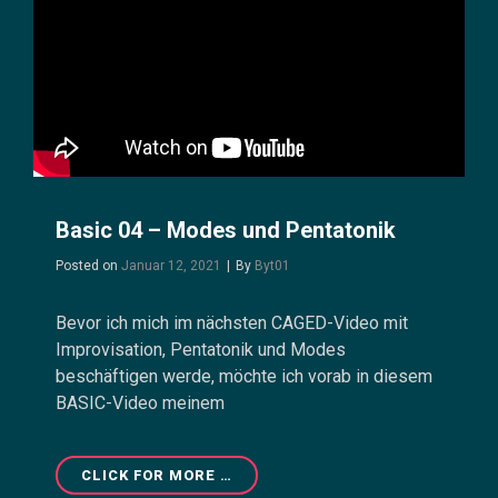
Basic 04 – Modes und Pentatonik
Byline
Posted on
Januar 12, 2021
|
By
Byt01
Bevor ich mich im nächsten CAGED-Video mit
Improvisation, Pentatonik und Modes
beschäftigen werde, möchte ich vorab in diesem
BASIC-Video meinem
BASIC
CLICK FOR MORE …
04