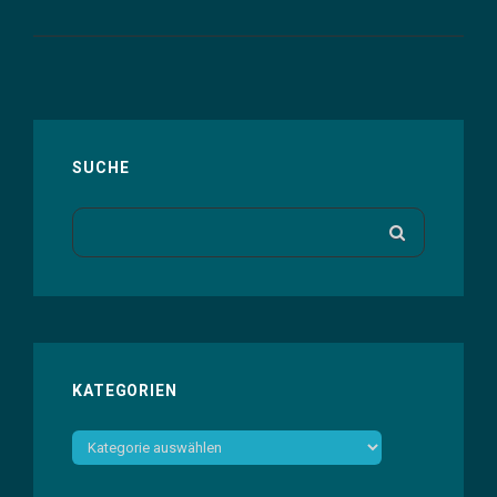
–
MODES
UND
PENTATONIK
SUCHE
Search
SEARCH
for:
KATEGORIEN
Kategorien