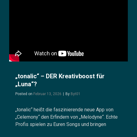
„tonalic“ – DER Kreativboost für
„Luna“?
Byline
Posted on
Februar 13, 2026
|
By
Byt01
„tonalic“ heißt die faszinierende neue App von
„Celemony“ den Erfindern von „Melodyne“. Echte
Profis spielen zu Euren Songs und bringen