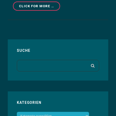
„TONALIC“
CLICK FOR MORE …
–
DER
KREATIVBOOST
FÜR
„LUNA“?
SUCHE
Search
SEARCH
for:
KATEGORIEN
Kategorien