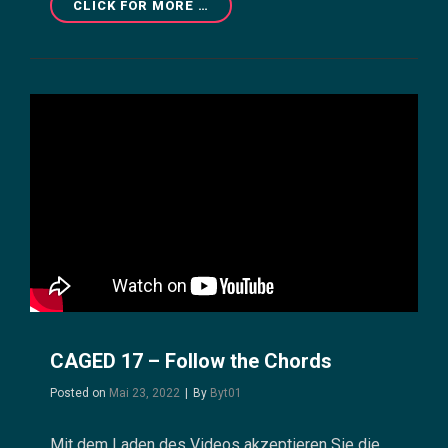
CAGED
CLICK FOR MORE …
19
–
DIATONISCHE
STUFENAKKORDE
IN
DER
E-
POSTION
CAGED 17 – Follow the Chords
Byline
Posted on
Mai 23, 2022
|
By
Byt01
Mit dem Laden des Videos akzeptieren Sie die