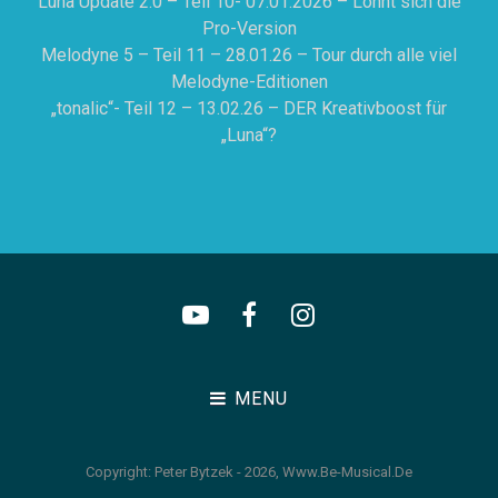
Luna Update 2.0 – Teil 10- 07.01.2026 – Lohnt sich die
Pro-Version
Melodyne 5 – Teil 11 – 28.01.26 – Tour durch alle viel
Melodyne-Editionen
„tonalic“- Teil 12 – 13.02.26 – DER Kreativboost für
„Luna“?
YouTube
Facebook
Instagram
Kanal
MENU
Copyright: Peter Bytzek - 2026,
Www.be-Musical.de