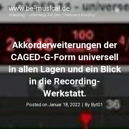
www.be-musical.de
Videoblog – Unterwegs Auf Dem "Fretboard-Roadtrip"
Akkorderweiterungen der
CAGED-G-Form universell
in allen Lagen und ein Blick
in die Recording-
Werkstatt.
Byline
Posted on
Januar 18, 2022
|
By
Byt01