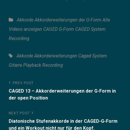
Categories
Akkorde
Akkorderweiterungen der G-Form
Alle
Videos anzeigen
CAGED G-Form
CAGED System
Recording
Tags,
Akkorde
Akkorderweiterungen
Caged System
Gitarre
Playback
Recording
Beitragsnavigation
Previous
PREV POST
Post
CAGED 13 – Akkorderweiterungen der G-Form in
der open Position
Next
NEXT POST
Post
Diatonische Stufenakkorde in der CAGED-G-Form
und ein Workout nicht nur für den Kopf.