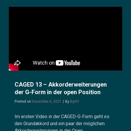
FORM
UNIVERSELL
IN
ALLEN
LAGEN
UND
EIN
BLICK
IN
DIE
RECORDING-
WERKSTATT.
CAGED 13 – Akkorderweiterungen
der G-Form in der open Position
Byline
Posted on
Dezember 6, 2021
|
By
Byt01
Im ersten Video in der CAGED-G-Form geht es
den Grundakkord und ein paar der möglichen
Akkorderweiterungen in der Open