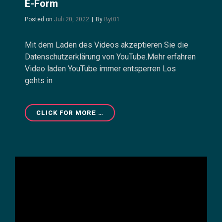
E-Form
Byline
Posted on
Juli 20, 2022
|
By
Byt01
Mit dem Laden des Videos akzeptieren Sie die
Datenschutzerklärung von YouTube.Mehr erfahren
Video laden YouTube immer entsperren Los
gehts in
CAGED
CLICK FOR MORE …
18
AKKORDERWEITERUNGEN
DER
E-
FORM