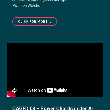
Position.Welche
CAGED
CLICK FOR MORE …
13
–
AKKORDERWEITERUNGEN
DER
G-
FORM
IN
DER
OPEN
POSITION
CAGED 08 – Power Chords in der A-