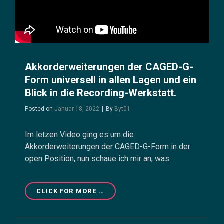
Akkorderweiterungen der CAGED-G-
Form universell in allen Lagen und ein
Blick in die Recording-Werkstatt.
Byline
Posted on
Januar 18, 2022
|
By
Byt01
Im letzen Video ging es um die
Akkorderweiterungen der CAGED-G-Form in der
open Position, nun schaue ich mir an, was
AKKORDERWEITERUNGEN
CLICK FOR MORE …
DER
CAGED-
G-