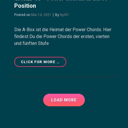
Position
Byline
Posted on
Mai 14, 2021
|
By
Byt01
Die A-Box ist die Heimat der Power Chords. Hier
findest Du die Power Chords der ersten, vierten
und fünften Stufe
CAGED
CLICK FOR MORE …
08
–
POWER
CHORDS
IN
DER
LOAD MORE
A-
POSITION