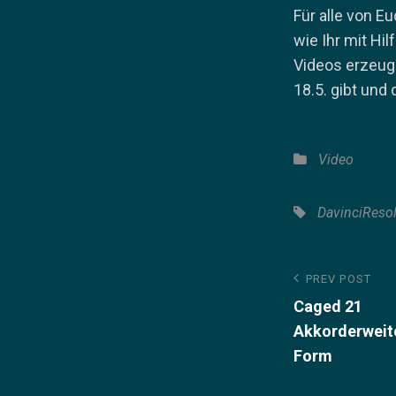
Für alle von Eu
wie Ihr mit Hi
Videos erzeuge
18.5. gibt und d
Categories
Video
Tags,
DavinciReso
Beitragsn
Previous
PREV POST
Post
Caged 21
Akkorderweit
Form