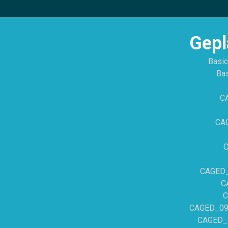
Gepl
Basic
Bas
CA
CAG
C
CAGED_0
C
C
CAGED_09 –
CAGED_10