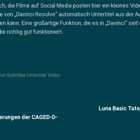
ch, die Filme auf Social Media posten hier ein kleines Vid
lfe von „Davinci Resolve“ automatisch Untertitel aus der 
n kann. Eine großartige Funktion, die es in „Davinci“ seit
ie richtig gut funktioniert.
lve
Subtitles
Untertitel
Video
avigation
Next
Post
Luna Basic Tuto
erungen der CAGED-D-