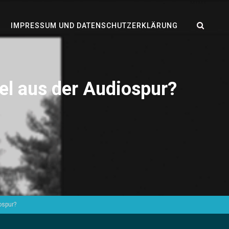
SEA
IMPRESSUM UND DATENSCHUTZERKLÄRUNG
el aus der Audiospur?
ospur?