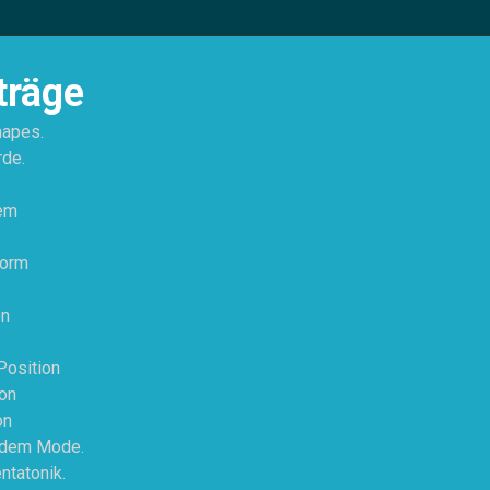
träge
hapes.
rde.
tem
Form
on
Position
on
on
h dem Mode.
ntatonik.