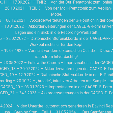
11 – 17.09.2021 – Teil 2 – Von der Dur-Pentatonik zum Ionia
 20.10.2021 – TEIL 3 – Von der Moll-Pentatonik zum Aeolian-
Mode.
– 06.12.2021 – Akkorderweiterungen der G-Position in der ope
 18.01.2022 – Akkorderweiterungen der CAGED-G-Form universe
Lagen und ein Blick in die Recording-Werkstatt.
– 22.02.2022 – Diatonische Stufenakkorde in der CAGED-G-Fo
Workout nicht nur für den Kopf.
 19.03.1922 – Vorsicht vor dem diatonischen Quintfall! Diese 
ist extrem hitverdächtig!
 23.05.2022 – Follow the Chords – Improvisation in der CAGED
AGED_18 – 20.07.2022 – Akkorderweiterungen der CAGED-E-Fo
GED_19 – 12.9.2022 – Diatonische Stufenakkorde in der E-Posit
ording – 20.10.22 – „Arcade“, intuitives Arbeiten mit Sample-L
CAGED_20 – 03.01.2023 – Improvisieren in der CAGED-E-Form.
GED_21 – 24.3.2023 – Akkorderweiterungen in der CAGED-D-F
4.2024 – Video Untertitel automatisch generieren in Davinci Re
Luna – Step by Step – Teil 1 – 31.05.2024 – Das Startfenster