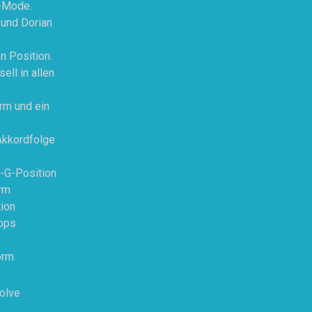
n-Mode.
 und Dorian
n Position.
ll in allen
rm und ein
Akkordfolge
-G-Position
rm
ion
oops
orm
solve