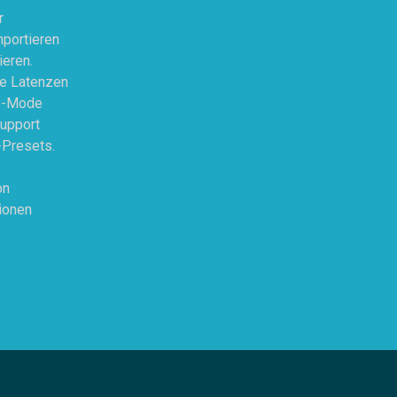
r
mportieren
ieren.
de Latenzen
rp-Mode
Support
-Presets.
on
ionen